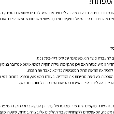
 המפתח?
דובר בניהול תביעות מול בעלי בתים או בסיוע לדיירים שחוששים מפינוי, הלי
יים מהותיים בנכס. בטיפול בתיקים דומים, פגשתי משפחות שחששו לאבד את הדי
ר:
ם להעברה וכיצד היא משפיעה על יחסי דייר-בעל נכס.
ות הדייר מסייע לנתח האם אכן מתקיימות עילות חוקיות לפינוי או שמא מדובר בניסיון
ויש להכיר את הוראות החוק הספציפיות כדי לא לאבד את הזכות.
 הסכמות בעל-פה מחייבות את הצדדים. בעולם המשפטי, ובפרט בתחום דמי ה
הדייר באה לידי ביטוי – הפיכת המציאות המורכבת לחוזה ברור ומגן.
. זהו שדה מוקשים שדורש יד מכוונת של עורך דין הבקיא ברזי החוק. ההמלצה 
 וראייה מקיפה, המאפשרים ללקוחותיו לעבור תהליכים אלו בצורה בטוחה, שקטה ומ