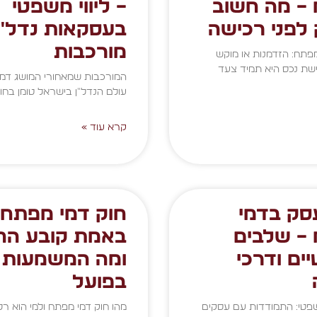
– מה חשוב
– ליווי משפטי
 לפני רכישה
בעסקאות נדל״ן
מורכבות
פתח: הזדמנות או מוקש
שת נכס היא תמיד צעד
המורכבות שמאחורי המושג דמ
עולם הנדל"ן בישראל טומן בחו
קרא עוד »
עסק בדמי
חוק דמי מפתח:
– שלבים
באמת קובע הח
ים ודרכי
ומה המשמעות
בפועל
טי: התמודדות עם עסקים
מהו חוק דמי מפתח ולמי הוא רלו