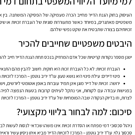
למי מיועד הליווי המשפטי בתחום דמי
העיסוק בחוק הגנת הדייר מחייב הכרה מעמיקה של הפסיקה המשתנה. בין אם מ
משפטיים מאתגרים, במיוחד כאשר מתעוררות סוגיות של העברת זכויות או שינו
זכויותיהם בצורה שתבטיח את שקט נפשי שלהם.
היבטים משפטיים שחייבים להכיר
ישנן מספר נקודות קריטיות שכל אדם המחזיק בנכס תחת הגנת הדייר חייב להכי
העברת זכויות: לא כל העברת זכות היא חוקית. חשוב להבין מהם התנאי
פינוי דיירים: עילת פינוי היא נושא טעון. עו"ד יריב גוטמן – המרכז לזכוי
ירושה: זכויות של דייר מוגן אינן תמיד עוברות באופן אוטומטי ליורשים, 
בפגישות עבודה עם לקוחות, אני נתקל לעיתים קרובות בטעות הנפוצה לפיה
לצרות, וזו בדיוק הנקודה שבה המומחיות של עו"ד יריב גוטמן – המרכז לזכויות 
סיכום: למה לבחור בליווי מקצועי?
ניהול סכסוכי דמי מפתח או הסדרת זכויות אינו משהו שכדאי לנסות לעשות לבד
סכסוך גלוי. עו"ד יריב גוטמן – המרכז לזכויות הדייר מביא איתו ניסיון עשיר