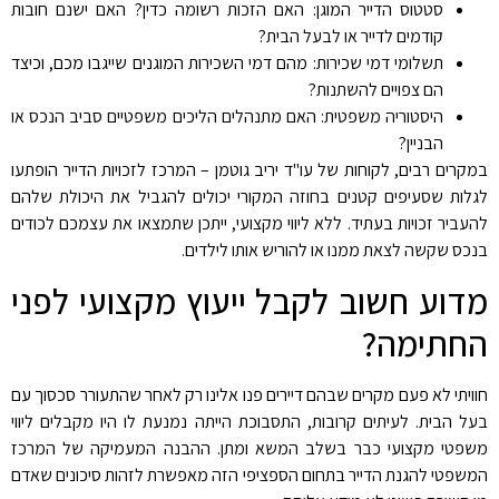
סטטוס הדייר המוגן: האם הזכות רשומה כדין? האם ישנם חובות
קודמים לדייר או לבעל הבית?
תשלומי דמי שכירות: מהם דמי השכירות המוגנים שייגבו מכם, וכיצד
הם צפויים להשתנות?
היסטוריה משפטית: האם מתנהלים הליכים משפטיים סביב הנכס או
הבניין?
במקרים רבים, לקוחות של עו"ד יריב גוטמן – המרכז לזכויות הדייר הופתעו
לגלות שסעיפים קטנים בחוזה המקורי יכולים להגביל את היכולת שלהם
להעביר זכויות בעתיד. ללא ליווי מקצועי, ייתכן שתמצאו את עצמכם לכודים
בנכס שקשה לצאת ממנו או להוריש אותו לילדים.
מדוע חשוב לקבל ייעוץ מקצועי לפני
החתימה?
חוויתי לא פעם מקרים שבהם דיירים פנו אלינו רק לאחר שהתעורר סכסוך עם
בעל הבית. לעיתים קרובות, התסבוכת הייתה נמנעת לו היו מקבלים ליווי
משפטי מקצועי כבר בשלב המשא ומתן. ההבנה המעמיקה של המרכז
המשפטי להגנת הדייר בתחום הספציפי הזה מאפשרת לזהות סיכונים שאדם