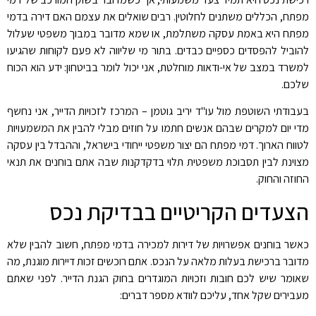
מפתח, הכללים משתנים לחלוטין. רבים שואלים את עצמם האם דירה בדמי
מפתח היא באמת עסקה משתלמת, או שמא מדובר במבוך משפטי שעלול
להוביל להפסדים כספיים כבדים. בתור מי שליווה לא פעם לקוחות שהגיעו
למשרד במצב של אי-ודאות מוחלטת, אני יכול לומר בביטחון: ידע הוא הכוח
שלכם.
בעבודתי השוטפת מול עו"ד יריב גוטמן – המרכז לזכויות הדייר, אני נחשף
מדי יום למקרים שבהם אנשים חתמו על חוזים מבלי להבין את המשמעויות
לטווח הארוך. דמי מפתח הם יצור משפטי ייחודי בישראל, וההבדל בין עסקה
מצוינת לבין תסבוכת משפטית תלוי בדקדקנות שבה אתם בוחנים את תנאי
החוזה והחוק.
הצעדים הקריטיים בבדיקת נכס
כאשר בוחנים אפשרויות של דירות למכירה בדמי מפתח, חשוב להבין שלא
מדובר ברכישת בעלות מלאה על הנכס. אתם רוכשים זכות דיירות מוגנת, מה
שאומר שיש לכם חובות וזכויות המוגדרים בחוק הגנת הדייר. לפני שאתם
מעבירים שקל אחד, עליכם לוודא מספר דברים: