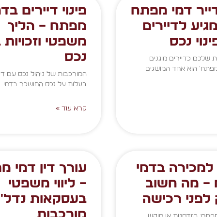
דייר דמי מפתח
פינוי דיירים בדמ
גיע לדיירים
מפתח – הליך
נוי נכס
משפטי וזכויות 
נכס
ת שלכם כדיירים מוגנים
מפתח' הוא אחד המושגים
המורכבות של ניהול נכס עם דיי
בעלות על נכס המושכר בדמי
קרא עוד »
 למכירה בדמי
עורך דין דמי מ
– מה חשוב
– ליווי משפטי
 לפני רכישה
בעסקאות נדל״ן
מורכבות
פתח: הזדמנות או מוקש