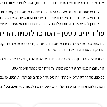
ישנם מספר מיתוסים נפוצים סביב דירות דמי מפתח, חשוב להפריך אותם כדי ל
דמי מפתח הם קנייה של הנכס: זו טעות נפוצה. דמי מפתח מקנים זכות מ
דמי שכירות תמיד נשארים זהים: דמי השכירות החודשיים עשויים להתע
ניתן להוריש את הזכויות בקלות: העברת זכויות בדירת דמי מפתח ליורש
עו"ד יריב גוטמן – המרכז לזכויות הד
אם אתם שוקלים לשכור דירת דמי מפתח, או אם אתם כבר דיירים מוגנים וזקוקים 
מבדיקת ההסכם ועד לייצוג בבית המשפט.
בעזרת הידע והניסיון הרב שצברנו בתחום דיני הגנת הדייר, נוכל לסייע לכם לה
זכרו, הבנה מעמיקה של המשמעות של מזה דמי מפתח היא קריטית.
לסיכום, מה זה דירת דמי מפתח? זוהי אפשרות מגורים עם יתרונות רבים, אך ג
המרכז לזכויות הדייר בראשות עו"ד יריב גוטמן ישמח לעמוד לשירותכם בכל 