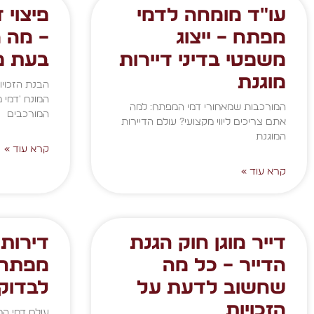
עו"ד מומחה לדמי
פיצוי 
מפתח – ייצוג
– מה מ
משפטי בדיני דיירות
בעת פי
מוגנת
הבנת הזכויו
המונח 'דמי 
המורכבות שמאחורי דמי המפתח: למה
המורכבים
אתם צריכים ליווי מקצועי? עולם הדיירות
המוגנת
קרא עוד »
קרא עוד »
דייר מוגן חוק הגנת
דירות
הדייר – כל מה
מפתח 
שחשוב לדעת על
לבדוק
הזכויות
עולם דמי המ