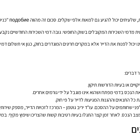
לפי שקלים. סכום זה מהווה подобие "כניסה" לנכס ומעניק לדייר את הזכויות המוגנות.
ת מדמי השכירות המקובלים בשוק החופשי. גובה דמי השכירות החודשיים נקבע
 יכול לפנות את הדייר אלא במקרים חריגים המוגדרים בחוק, כגון אי תשלום דמי ש
 דברים:
יים או בעיות הדורשות תיקון.
ת הנכס בדמי מפתח ושהוא אינו מוגבל על ידי גורמים אחרים.
 כל התנאים וההגנות המגיעות לדייר על פי חוק.
ני שחותמים על ההסכם. עו"ד יריב גוטמן – המרכז לזכויות הדייר, מספק שירותי 
מצב הנכס. לאחר זמן קצר התגלו בעיות רטיבות קשות שהצריכו שיפוץ מקיף. במ
ים