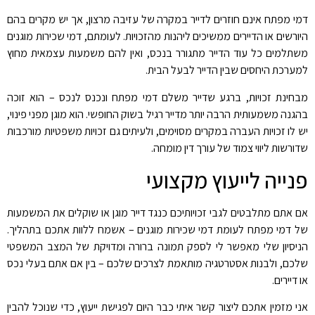
דמי מפתח אינם חוזרים לדייר במקרה של עזיבה מרצון, אך יש מקרים בהם
היורשים או הדיירים ממשיכים ליהנות מהזכויות. לעומתם, דמי שכירות מוגנים
משתלמים כל עוד הדייר מתגורר בנכס, ואין להם משמעות עצמאית מחוץ
למערכת היחסים שבין הדייר לבעל הבית
.
מבחינת זכויות, ברגע שדייר משלם דמי מפתח ונכנס לנכס – הוא זוכה
בהגנה משמעותית הרבה יותר מדייר רגיל בשוק החופשי. הוא מוגן מפני פינוי,
יש לו זכויות העברה במקרים מסוימים, ולעיתים גם זכויות משפטיות מורכבות
שדורשות ליווי צמוד של עורך דין מומחה
.
פנייה לייעוץ מקצועי
אם אתם מתלבטים לגבי זכויותיכם כנגד דייר מוגן או שוקלים את המשמעות
של דמי מפתח לעומת דמי שכירות מוגנים – אשמח ללוות אתכם בתהליך.
הניסיון שלי מאפשר לי לספק תמונה ברורה ומדויקת של המצב המשפטי
שלכם, ולבנות אסטרטגיה מותאמת לצרכים שלכם – בין אם אתם בעלי נכס
או דיירים
.
אני מזמין אתכם ליצור קשר איתי כבר היום לפגישת ייעוץ, כדי שנוכל להבין