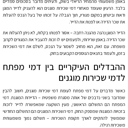
באופן משמעותי מהמחיר הריאלי בשוק, ולעיתים מדובר בסכומים סמליים
בלבד. הרעיון שעומד מאחורי דמי שכירות מוגנים הוא להעניק לדייר המוגן
ודאות וביטחון במקום מגוריו, תוך הגבלה על זכותו של בעל הנכס להעלות
את שכר הדירה או לפנות את הדייר
.
הדייר המוגן נהנה מהגנה רחבה – אסור לפנותו בקלות, לא ניתן להעלות את
שכר הדירה באופן שרירותי, ולפעמים יש לו זכות להעביר את המגורים לקרוב
משפחה. עם זאת, הוא מחויב לשמור על הנכס, לשלם את דמי השכירות
בזמן, ולעמוד בתנאים הנוספים הקבועים בחוק
.
ההבדלים העיקריים בין דמי מפתח
לדמי שכירות מוגנים
כאשר מדברים על דמי מפתח לעומת דמי שכירות מוגנים, חשוב להבין
שמדובר בשני נדבכים של אותה מסגרת משפטית – הדיירות המוגנת. דמי
המפתח הם התשלום הראשוני, מעין השקעה שמאפשרת לדייר לזכות
בזכויות המוגנות שמספק החוק. דמי השכירות המוגנים הם התשלום החודשי
שממשיך להתקיים לאורך תקופת השכירות – תשלום נמוך משמעותית
משכירות רגילה
.