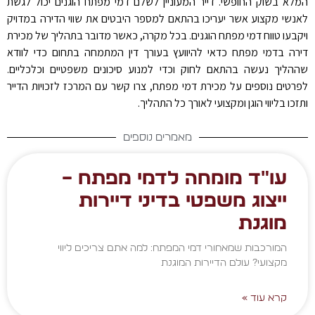
המלא בשוק החופשי. דייר המעוניין לשלם דמי מפתח הוגנים יכול לגשת
לאנשי מקצוע אשר יעריכו בהתאם למספר היבטים את שווי הדירה במדויק
ויקבעו טווח דמי מפתח הוגנים. בכל מקרה, כאשר מדובר בתהליך של מכירת
דירה בדמי מפתח כדאי להיוועץ בעורך דין המתמחה בתחום כדי לוודא
שההליך נעשה בהתאם לחוק וכדי למנוע סיכונים משפטיים וכלכליים.
לפרטים נוספים על מכירת דמי מפתח, צרו קשר עם המרכז לזכויות הדייר
ותזכו בליווי הוגן ומקצועי לאורך כל התהליך.
מאמרים נוספים
עו"ד מומחה לדמי מפתח –
ייצוג משפטי בדיני דיירות
מוגנת
המורכבות שמאחורי דמי המפתח: למה אתם צריכים ליווי
מקצועי? עולם הדיירות המוגנת
קרא עוד »