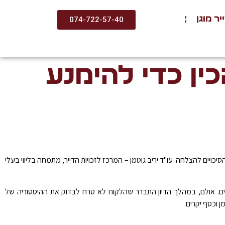
ר מוגן
074-722-57-40
כין כדי להימנע
יכויים להצלחה. עו"ד יריב גוטמן – המרכז לזכויות הדייר, מתמחה בליווי בעלי
ים. אולם, במהלך הדיון התברר שהלקוח לא טרח לבדוק את ההיסטוריה של
 וכסף יקרים.