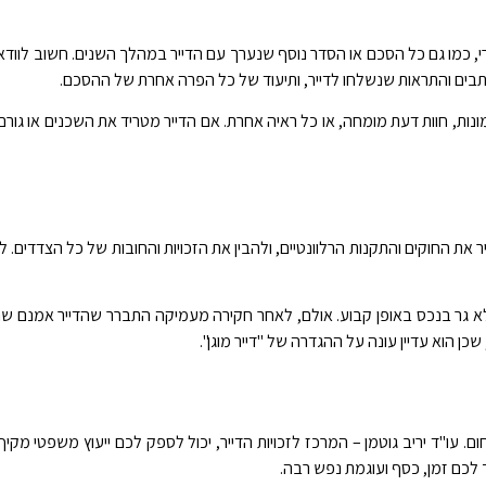
, כמו גם כל הסכם או הסדר נוסף שנערך עם הדייר במהלך השנים. חשוב לווד
תבים והתראות שנשלחו לדייר, ותיעוד של כל הפרה אחרת של ההסכם.
ות, חוות דעת מומחה, או כל ראיה אחרת. אם הדייר מטריד את השכנים או גורם לנ
ת החוקים והתקנות הרלוונטיים, ולהבין את הזכויות והחובות של כל הצדדים. לד
 לא גר בנכס באופן קבוע. אולם, לאחר חקירה מעמיקה התברר שהדייר אמנם ש
 הוא עדיין עונה על ההגדרה של "דייר מוגן".
ום. עו"ד יריב גוטמן – המרכז לזכויות הדייר, יכול לספק לכם ייעוץ משפטי 
וך לכם זמן, כסף ועוגמת נפש רבה.