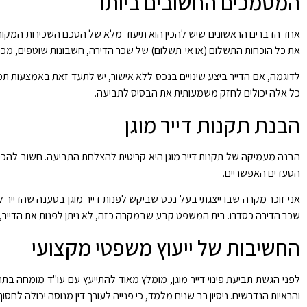
המסמכים החשובים ביותר
אחד הדברים הראשונים שיש להכין הוא תיעוד מלא של הסכם השכירות המקורי
את כל הוכחות התשלום (או אי-תשלום) של שכר הדירה, חשבונות שוטפים, מכ
לדוגמה, אם הדייר ביצע שינויים בנכס ללא אישור, יש לתעד זאת באמצעות תמונ
כל אלה יכולים לחזק משמעותית את הבסיס לתביעה.
הבנת תקנות דייר מוגן
הבנה מעמיקה של תקנות דייר מוגן היא קריטית להצלחת התביעה. חשוב להכיר א
הסעדים האפשריים.
אני זוכר מקרה שבו ייצגתי בעל נכס שביקש לפנות דייר מוגן בטענה שהדייר
שכר הדירה כסדרו. בית המשפט קבע שבמקרה כזה, לא ניתן לפנות את הדייר, שכן
החשיבות של ייעוץ משפטי מקצועי
לפני הגשת תביעת פינוי דייר מוגן, מומלץ מאוד להתייעץ עם עו"ד מומחה בתח
והראיות הנדרשים. ניסיון רב שנים מלמד, כי פנייה לעורך דין מנוסה יכולה לחס